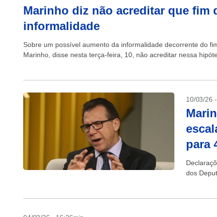
Marinho diz não acreditar que fim 
informalidade
Sobre um possível aumento da informalidade decorrente do fim
Marinho, disse nesta terça-feira, 10, não acreditar nessa hipót
10/03/26 
Marin
escal
para 
Declaraçõ
dos Deput