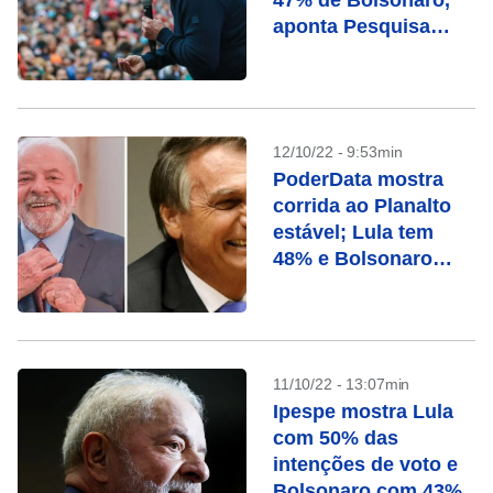
47% de Bolsonaro,
aponta Pesquisa
Ipespe
12/10/22 - 9:53min
PoderData mostra
corrida ao Planalto
estável; Lula tem
48% e Bolsonaro
44%
11/10/22 - 13:07min
Ipespe mostra Lula
com 50% das
intenções de voto e
Bolsonaro com 43%