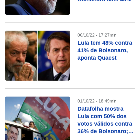
06/10/22 - 17:27min
Lula tem 48% contra
41% de Bolsonaro,
aponta Quaest
01/10/22 - 18:49min
Datafolha mostra
Lula com 50% dos
votos válidos contra
36% de Bolsonaro;
definição no 1º turno