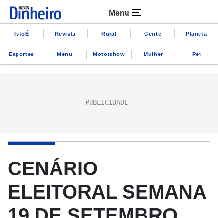
Menu
IstoÉ
Revista
Rural
Gente
Planeta
Esportes
Menu
Motorshow
Mulher
Pet
CENÁRIO
ELEITORAL SEMANA
19 DE SETEMBRO