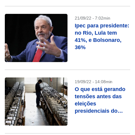
21/09/22 - 7:02min
Ipec para presidente:
no Rio, Lula tem
41%, e Bolsonaro,
36%
19/09/22 - 14:08min
O que está gerando
tensões antes das
eleições
presidenciais do
Brasil?