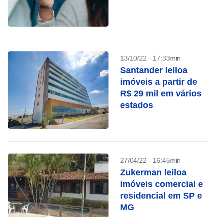
13/10/22 - 17:33min
Santander leiloa
imóveis a partir de
R$ 29 mil em vários
estados
27/04/22 - 16:45min
Zukerman leiloa
imóveis comercial e
residencial em SP e
MG