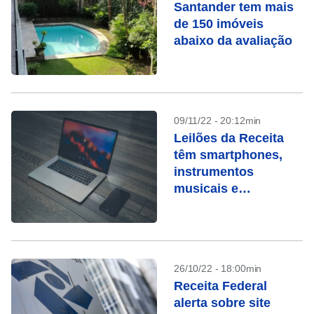
Santander tem mais
de 150 imóveis
abaixo da avaliação
09/11/22 - 20:12min
Leilões da Receita
têm smartphones,
instrumentos
musicais e
Macbooks
26/10/22 - 18:00min
Receita Federal
alerta sobre site