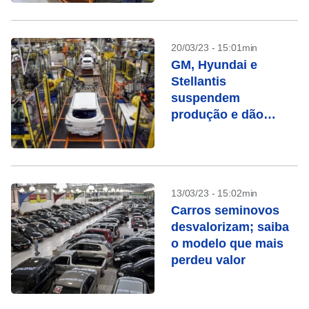
automobilística?
20/03/23 - 15:01min
GM, Hyundai e
Stellantis
suspendem
produção e dão
férias coletivas
13/03/23 - 15:02min
Carros seminovos
desvalorizam; saiba
o modelo que mais
perdeu valor