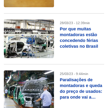
tributos
28/03/23 - 12:39min
Por que muitas
montadoras estão
concedendo férias
coletivas no Brasil
25/03/23 - 9:44min
Paralisações de
montadoras e queda
do preço de usados:
para onde vai a
indústria