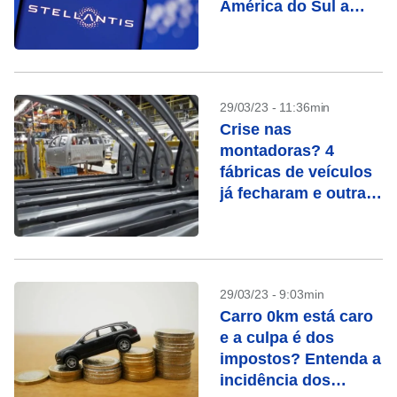
América do Sul a
partir de 2025
29/03/23 - 11:36min
Crise nas
montadoras? 4
fábricas de veículos
já fecharam e outra
vai parar; veja o
argumento
29/03/23 - 9:03min
Carro 0km está caro
e a culpa é dos
impostos? Entenda a
incidência dos