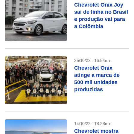
Chevrolet Onix Joy
sai de linha no Brasil
e produção vai para
a Colômbia
25/10/22 - 16:54min
Chevrolet Onix
atinge a marca de
500 mil unidades
produzidas
14/10/22 - 18:28min
Chevrolet mostra