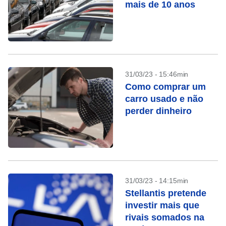
mais de 10 anos
31/03/23 - 15:46min
Como comprar um
carro usado e não
perder dinheiro
31/03/23 - 14:15min
Stellantis pretende
investir mais que
rivais somados na