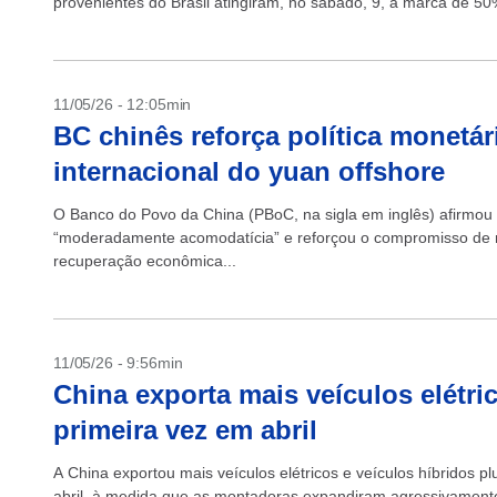
provenientes do Brasil atingiram, no sábado, 9, a marca de 50
11/05/26 - 12:05min
BC chinês reforça política monetá
internacional do yuan offshore
O Banco do Povo da China (PBoC, na sigla em inglês) afirmou
“moderadamente acomodatícia” e reforçou o compromisso de ma
recuperação econômica...
11/05/26 - 9:56min
China exporta mais veículos elétri
primeira vez em abril
A China exportou mais veículos elétricos e veículos híbridos pl
abril, à medida que as montadoras expandiram agressivamente