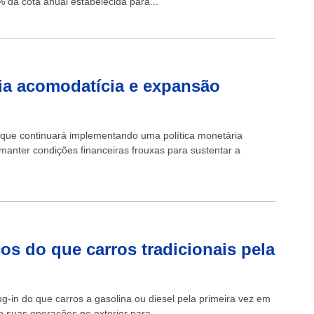
% da cota anual estabelecida para...
ria acomodatícia e expansão
 que continuará implementando uma política monetária
nter condições financeiras frouxas para sustentar a
cos do que carros tradicionais pela
ug-in do que carros a gasolina ou diesel pela primeira vez em
 suas operações no exterior para...