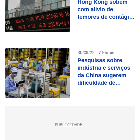
Hong Kong sobem
com alívio de
temores de contágio
bancário
30/09/22 - 7:55min
Pesquisas sobre
indústria e serviços
da China sugerem
dificuldade de
recuperação