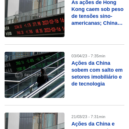
As ações de Hong
Kong caem sob peso
de tensões sino-
americanas; China
sobe
03/04/23 - 7:35min
Ações da China
sobem com salto em
setores imobiliário e
de tecnologia
21/03/23 - 7:31min
Ações da China e