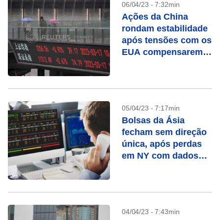
06/04/23 - 7:32min
Ações da China
rondam estabilidade
após tensões com os
EUA compensarem
otimismo com
recuperação
05/04/23 - 7:17min
Bolsas da Ásia
fecham sem direção
única, após perdas
em NY com dados
fracos
04/04/23 - 7:43min