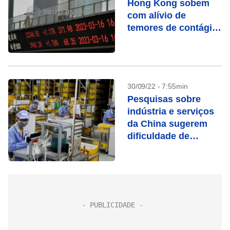
Hong Kong sobem
com alívio de
temores de contágio
bancário
30/09/22 - 7:55min
Pesquisas sobre
indústria e serviços
da China sugerem
dificuldade de
recuperação