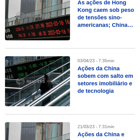
As ações de Hong
Kong caem sob peso
de tensões sino-
americanas; China
sobe
03/04/23 - 7:35min
Ações da China
sobem com salto em
setores imobiliário e
de tecnologia
21/03/23 - 7:31min
Ações da China e