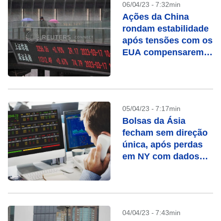
06/04/23 - 7:32min
Ações da China
rondam estabilidade
após tensões com os
EUA compensarem
otimismo com
recuperação
05/04/23 - 7:17min
Bolsas da Ásia
fecham sem direção
única, após perdas
em NY com dados
fracos
04/04/23 - 7:43min