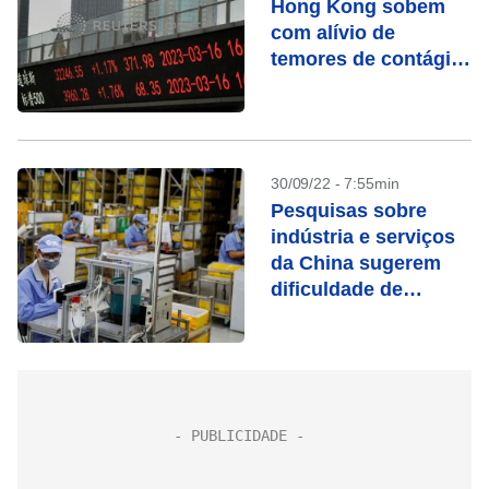
Hong Kong sobem
com alívio de
temores de contágio
bancário
30/09/22 - 7:55min
Pesquisas sobre
indústria e serviços
da China sugerem
dificuldade de
recuperação