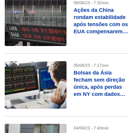
06/04/23 - 7:32min
Ações da China
rondam estabilidade
após tensões com os
EUA compensarem
otimismo com
recuperação
05/04/23 - 7:17min
Bolsas da Ásia
fecham sem direção
única, após perdas
em NY com dados
fracos
04/04/23 - 7:43min