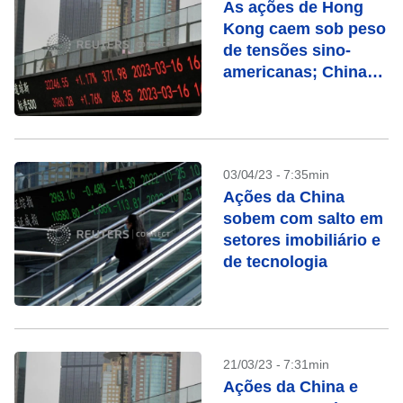
As ações de Hong
Kong caem sob peso
de tensões sino-
americanas; China
sobe
03/04/23 - 7:35min
Ações da China
sobem com salto em
setores imobiliário e
de tecnologia
21/03/23 - 7:31min
Ações da China e