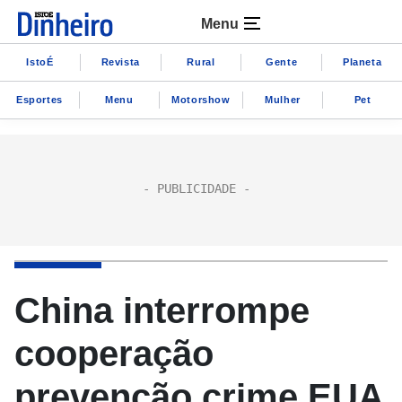
Menu
IstoÉ
Revista
Rural
Gente
Planeta
Esportes
Menu
Motorshow
Mulher
Pet
China interrompe
cooperação
prevenção crime EUA