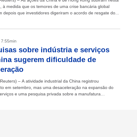
euters) – As ações da China e de Hong Kong subiram nesta
ra, à medida que os temores de uma crise bancária global
m depois que investidores digeriram o acordo de resgate do...
- 7:55min
isas sobre indústria e serviços
ina sugerem dificuldade de
peração
euters) – A atividade industrial da China registrou
nto em setembro, mas uma desaceleração na expansão do
serviços e uma pesquisa privada sobre a manufatura
 para um arrefecimento ainda maior...