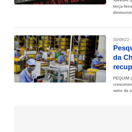
XANGAI (R
terça-fei
diminuíra
30/09/22 
Pesqu
da Ch
recu
PEQUIM (R
crescime
setor de 
apontaram