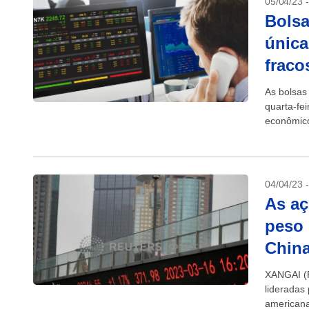
05/04/23 
Bolsa
única
fraco
As bolsas
quarta-fei
econômico
1,68%...
04/04/23 
As a
peso 
Chin
XANGAI (R
lideradas
americana