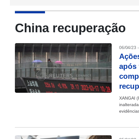
China recuperação
06/04/23 
Ações
após
comp
recu
XANGAI (R
inalterada
evidência
sino-amer
subindo. A