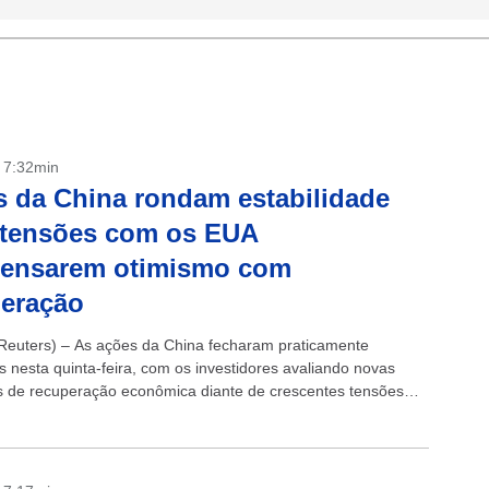
- 7:32min
 da China rondam estabilidade
 tensões com os EUA
ensarem otimismo com
peração
euters) – As ações da China fecharam praticamente
s nesta quinta-feira, com os investidores avaliando novas
s de recuperação econômica diante de crescentes tensões
icanas, enquanto os fabricantes de chips continuaram
s...