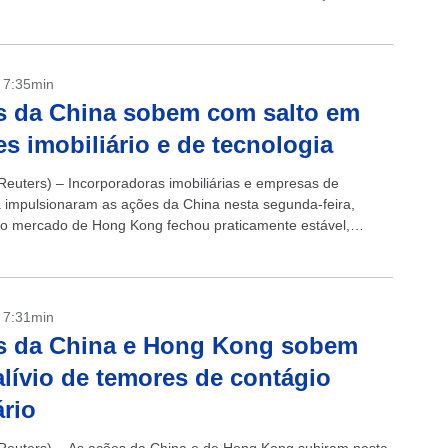
ma vez que...
- 7:35min
s da China sobem com salto em
es imobiliário e de tecnologia
euters) – Incorporadoras imobiliárias e empresas de
a impulsionaram as ações da China nesta segunda-feira,
o mercado de Hong Kong fechou praticamente estável,
e cortes inesperados na produção da Arábia Saudita...
- 7:31min
s da China e Hong Kong sobem
lívio de temores de contágio
rio