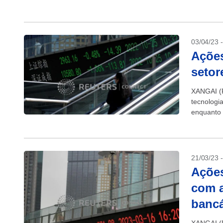
subiram u
03/04/23 
Açõe
setor
XANGAI (R
tecnologi
enquanto 
depois qu
21/03/23 
Açõe
com a
bancá