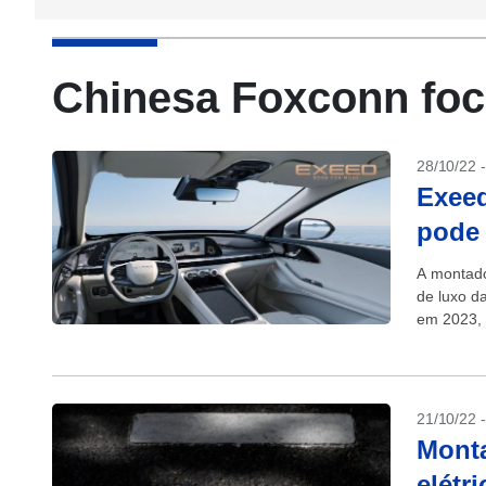
Chinesa Foxconn foca
28/10/22 
Exeed
pode 
A montado
de luxo d
em 2023, 
21/10/22 
Monta
elétr