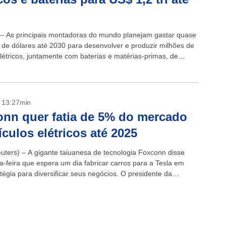
 – As principais montadoras do mundo planejam gastar quase
ão de dólares até 2030 para desenvolver e produzir milhões de
elétricos, juntamente com baterias e matérias-primas, de
m uma análise...
- 13:27min
nn quer fatia de 5% do mercado
ículos elétricos até 2025
uters) – A gigante taiuanesa de tecnologia Foxconn disse
ça-feira que espera um dia fabricar carros para a Tesla em
tégia para diversificar seus negócios. O presidente da
Liu Young-way,...