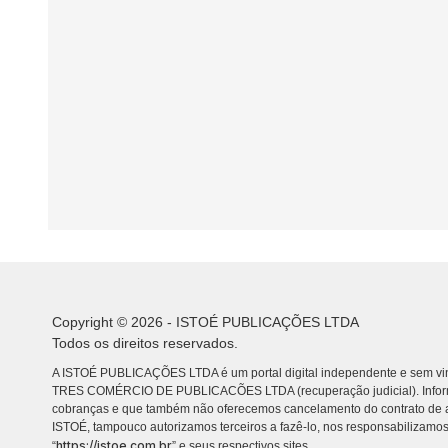
Copyright © 2026 - ISTOÉ PUBLICAÇÕES LTDA
Todos os direitos reservados.
A ISTOÉ PUBLICAÇÕES LTDA é um portal digital independente e sem vin
TRES COMÉRCIO DE PUBLICACÕES LTDA (recuperação judicial). Info
cobranças e que também não oferecemos cancelamento do contrato de a
ISTOÉ, tampouco autorizamos terceiros a fazê-lo, nos responsabilizamos
https://istoe.com.br
“
” e seus respectivos sites.