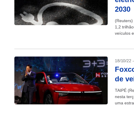
2030
(Reuters)
1,2 trilh
veículos 
acordo co
18/10/22 
Foxco
de ve
TAIPÉ (Re
nesta ter
uma estra
Foxconn, 