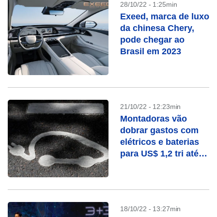
28/10/22 - 1:25min
Exeed, marca de luxo
da chinesa Chery,
pode chegar ao
Brasil em 2023
21/10/22 - 12:23min
Montadoras vão
dobrar gastos com
elétricos e baterias
para US$ 1,2 tri até
2030
18/10/22 - 13:27min