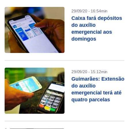
29/09/20 - 16:54min
Caixa fará depósitos
do auxílio
emergencial aos
domingos
29/09/20 - 15:12min
Guimarães: Extensão
do auxílio
emergencial terá até
quatro parcelas