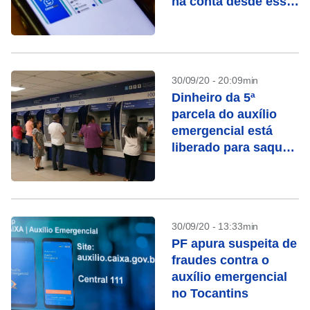
na conta desde essa
segunda-feira (05)
30/09/20 - 20:09min
Dinheiro da 5ª
parcela do auxílio
emergencial está
liberado para saque
aos nascidos em
maio
30/09/20 - 13:33min
PF apura suspeita de
fraudes contra o
auxílio emergencial
no Tocantins