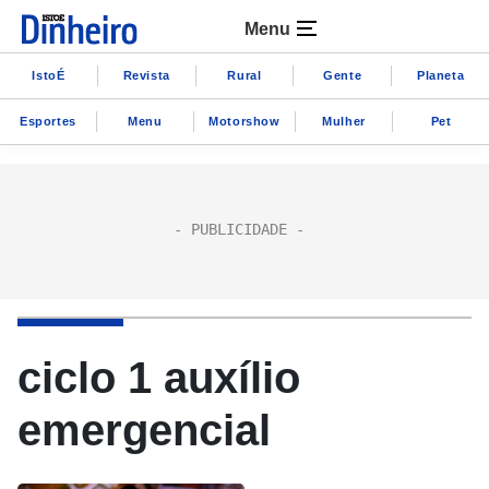
Menu
IstoÉ
Revista
Rural
Gente
Planeta
Esportes
Menu
Motorshow
Mulher
Pet
ciclo 1 auxílio
emergencial