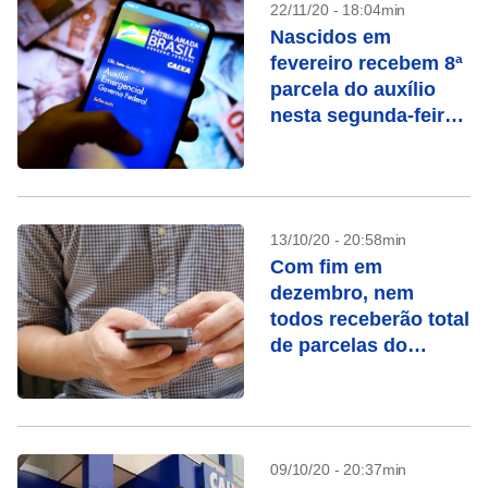
22/11/20 - 18:04min
Nascidos em
fevereiro recebem 8ª
parcela do auxílio
nesta segunda-feira
(23)
13/10/20 - 20:58min
Com fim em
dezembro, nem
todos receberão total
de parcelas do
auxílio emergencial
09/10/20 - 20:37min