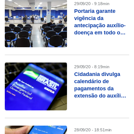
29/09/20 - 9:18min
Portaria garante
vigência da
antecipação auxílio-
doença em todo o
País
29/09/20 - 8:19min
Cidadania divulga
calendário de
pagamentos da
extensão do auxílio
emergencial
28/09/20 - 18:51min