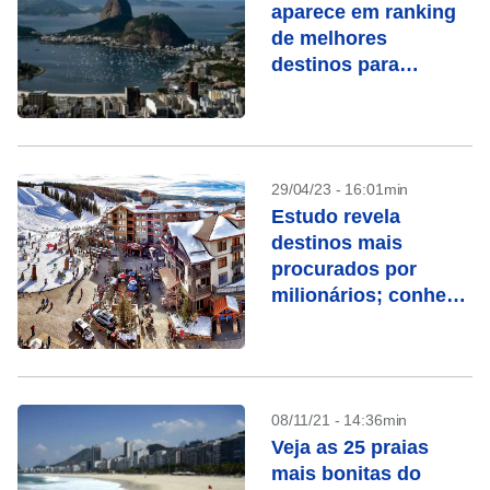
aparece em ranking
de melhores
destinos para
turismo; saiba qual é
29/04/23 - 16:01min
Estudo revela
destinos mais
procurados por
milionários; conheça
as cidades
08/11/21 - 14:36min
Veja as 25 praias
mais bonitas do