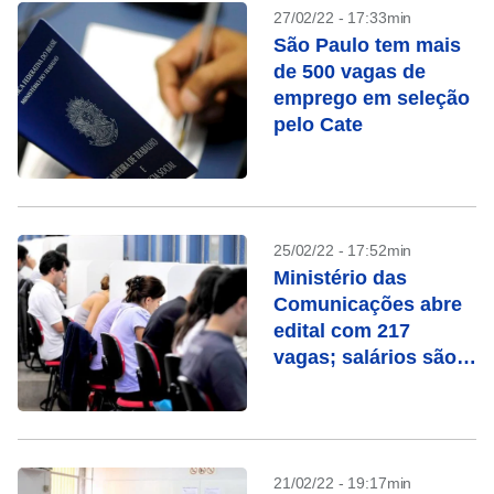
27/02/22 - 17:33min
São Paulo tem mais
de 500 vagas de
emprego em seleção
pelo Cate
25/02/22 - 17:52min
Ministério das
Comunicações abre
edital com 217
vagas; salários são
de até R$ 8,3 mil
21/02/22 - 19:17min