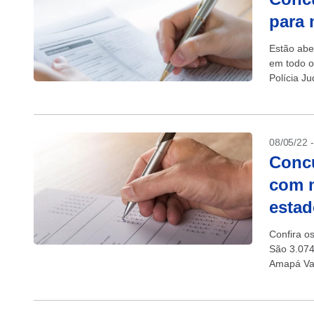
para 
Estão abe
em todo o
Polícia Ju
08/05/22 
Concu
com m
esta
Confira os
São 3.074
Amapá Vag
Inscrições