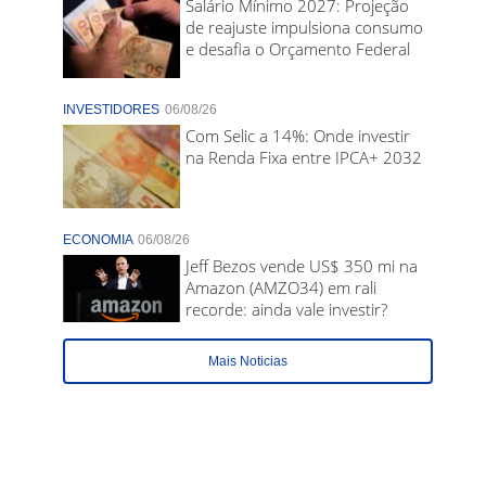
Salário Mínimo 2027: Projeção
de reajuste impulsiona consumo
e desafia o Orçamento Federal
INVESTIDORES
06/08/26
Com Selic a 14%: Onde investir
na Renda Fixa entre IPCA+ 2032
ECONOMIA
06/08/26
Jeff Bezos vende US$ 350 mi na
Amazon (AMZO34) em rali
recorde: ainda vale investir?
Mais Noticias