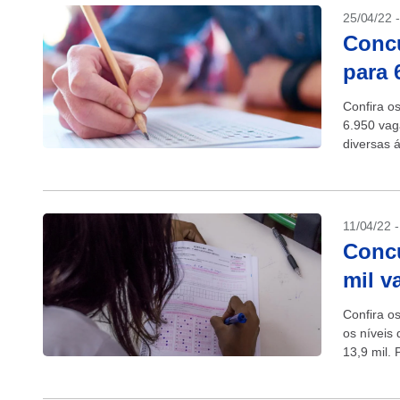
25/04/22 
Concu
para 
Confira o
6.950 vag
diversas 
Saúde do 
11/04/22 
Concu
mil v
Confira o
os níveis
13,9 mil. 