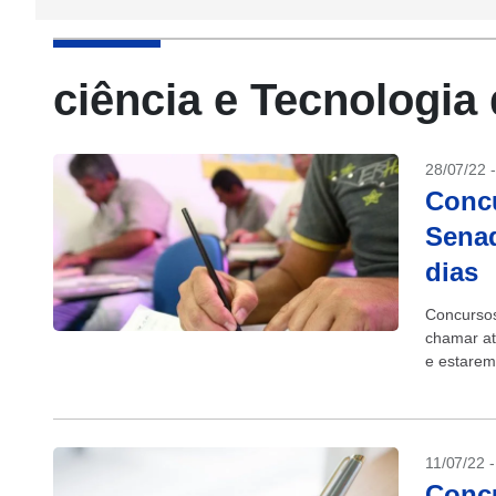
ciência e Tecnologia
28/07/22 
Concu
Senad
dias
Concursos
chamar at
e estarem
devem mov
11/07/22 
Concu