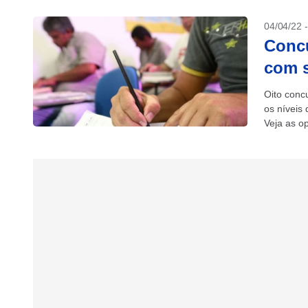
04/04/22 
Concu
com s
Oito conc
os níveis
Veja as o
Salário: R