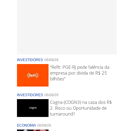
INVESTIDORES
06/08/26
“Refit: PGE-RJ pede falência da
empresa por dívida de R$ 25
bilhões”
INVESTIDORES
06/08/26
Cogna (COGN3) na casa dos R$
2: Risco ou Oportunidade de
turnaround?
ECONOMIA
06/08/26