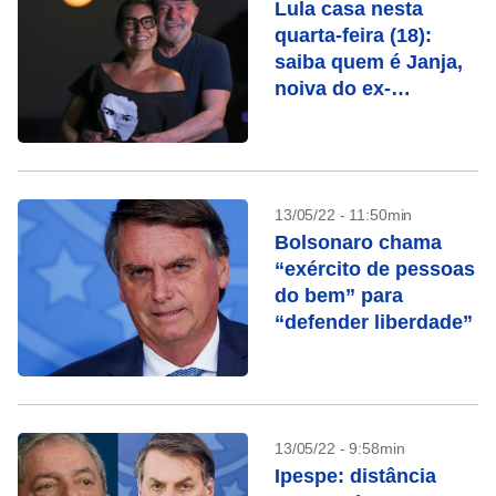
Lula casa nesta
quarta-feira (18):
saiba quem é Janja,
noiva do ex-
presidente
13/05/22 - 11:50min
Bolsonaro chama
“exército de pessoas
do bem” para
“defender liberdade”
13/05/22 - 9:58min
Ipespe: distância