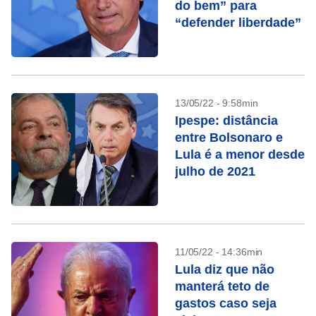
do bem” para
“defender liberdade”
13/05/22 - 9:58min
Ipespe: distância
entre Bolsonaro e
Lula é a menor desde
julho de 2021
11/05/22 - 14:36min
Lula diz que não
manterá teto de
gastos caso seja