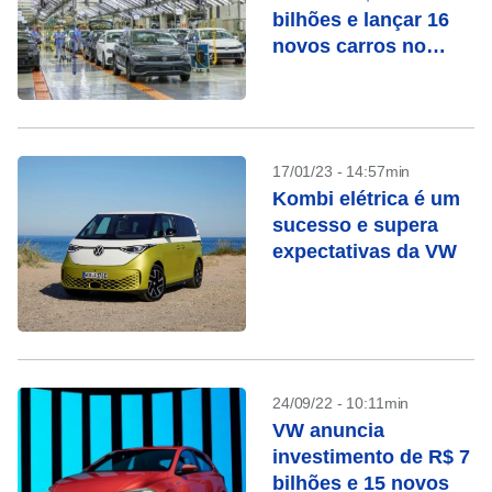
bilhões e lançar 16
novos carros no
Brasil até 2028
17/01/23 - 14:57min
Kombi elétrica é um
sucesso e supera
expectativas da VW
24/09/22 - 10:11min
VW anuncia
investimento de R$ 7
bilhões e 15 novos