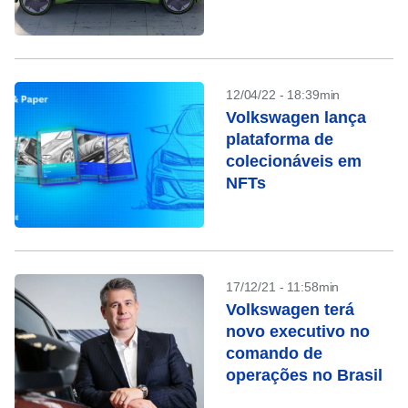
12/04/22 - 18:39min
Volkswagen lança
plataforma de
colecionáveis em
NFTs
17/12/21 - 11:58min
Volkswagen terá
novo executivo no
comando de
operações no Brasil