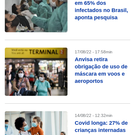
em 65% dos
infectados no Brasil,
aponta pesquisa
17/08/22 - 17:58min
Anvisa retira
obrigação de uso de
máscara em voos e
aeroportos
14/08/22 - 12:32min
Covid longa: 27% de
crianças internadas