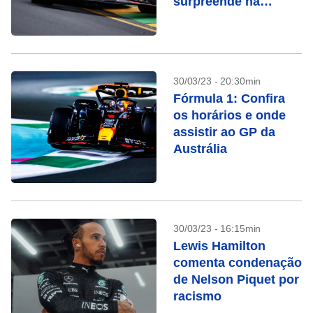
surpreende na
Austrália; veja o
horário da corrida
30/03/23 - 20:30min
Fórmula 1: Confira
os horários e onde
assistir ao GP da
Austrália
30/03/23 - 16:15min
Lewis Hamilton
comenta condenação
de Nelson Piquet por
racismo