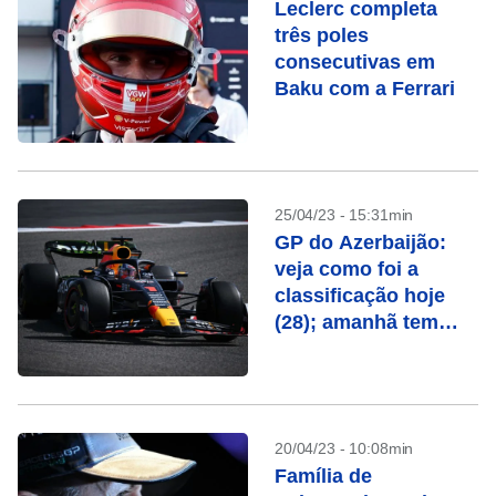
Leclerc completa
três poles
consecutivas em
Baku com a Ferrari
25/04/23 - 15:31min
GP do Azerbaijão:
veja como foi a
classificação hoje
(28); amanhã tem
corrida sprint;
confira programação
completa
20/04/23 - 10:08min
Família de