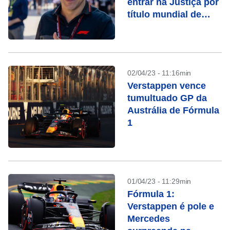
entrar na Justiça por
título mundial de
2008
02/04/23 - 11:16min
Verstappen vence
tumultuado GP da
Austrália de Fórmula
1
01/04/23 - 11:29min
Fórmula 1:
Verstappen é pole e
Mercedes