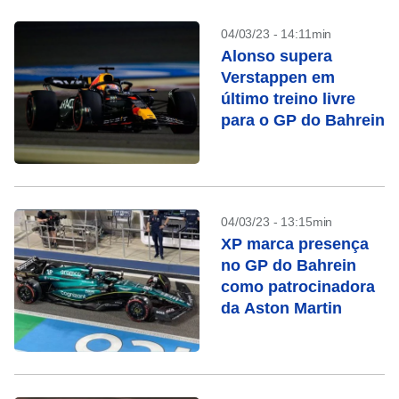
04/03/23 - 14:11min
Alonso supera
Verstappen em
último treino livre
para o GP do Bahrein
04/03/23 - 13:15min
XP marca presença
no GP do Bahrein
como patrocinadora
da Aston Martin