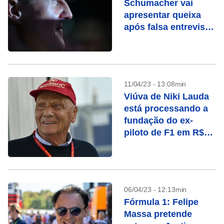
Schumacher vai
apresentar queixa
após falsa entrevista
por IA
11/04/23 - 13:08min
Viúva de Niki Lauda
está processando a
fundação do ex-
piloto de F1 em R$
163 milhões
06/04/23 - 12:13min
Fórmula 1: Felipe
Massa pretende