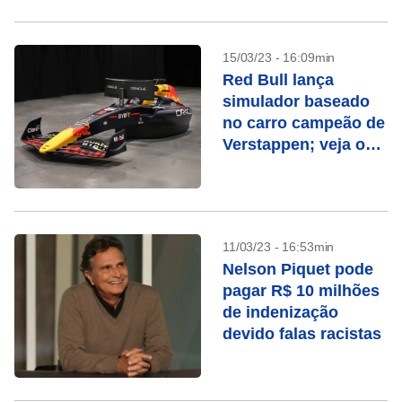
15/03/23 - 16:09min
Red Bull lança
simulador baseado
no carro campeão de
Verstappen; veja o
preço
11/03/23 - 16:53min
Nelson Piquet pode
pagar R$ 10 milhões
de indenização
devido falas racistas