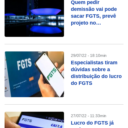
Quem pedir
demissão vai pode
sacar FGTS, prevê
projeto no
Congresso
29/07/22 - 18:10min
Especialistas tiram
dúvidas sobre a
distribuição do lucro
do FGTS
27/07/22 - 11:33min
Lucro do FGTS já