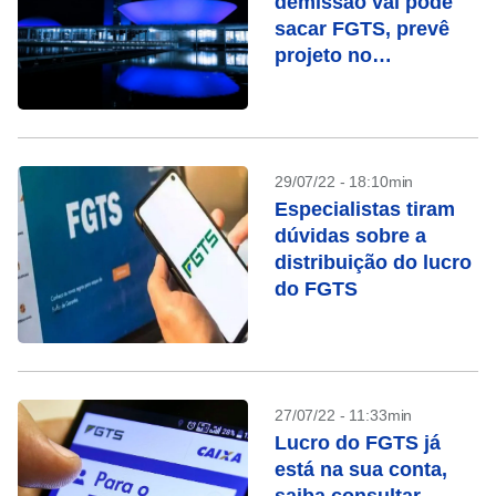
demissão vai pode
sacar FGTS, prevê
projeto no
Congresso
29/07/22 - 18:10min
Especialistas tiram
dúvidas sobre a
distribuição do lucro
do FGTS
27/07/22 - 11:33min
Lucro do FGTS já
está na sua conta,