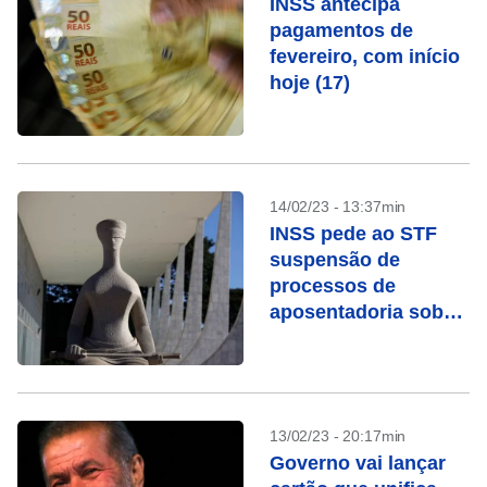
INSS antecipa
pagamentos de
fevereiro, com início
hoje (17)
14/02/23 - 13:37min
INSS pede ao STF
suspensão de
processos de
aposentadoria sob
chamada “revisão da
vida toda”
13/02/23 - 20:17min
Governo vai lançar