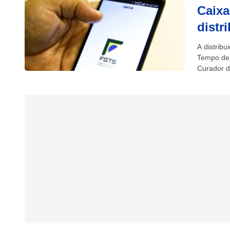
Caixa
distr
A distrib
Tempo de 
Curador do
Quanto...