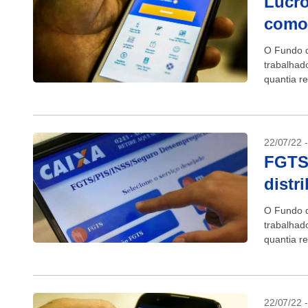
Lucro
como 
O Fundo d
trabalhad
quantia r
13,3...
22/07/22 
FGTS:
distr
O Fundo d
trabalhad
quantia r
13,3...
22/07/22 