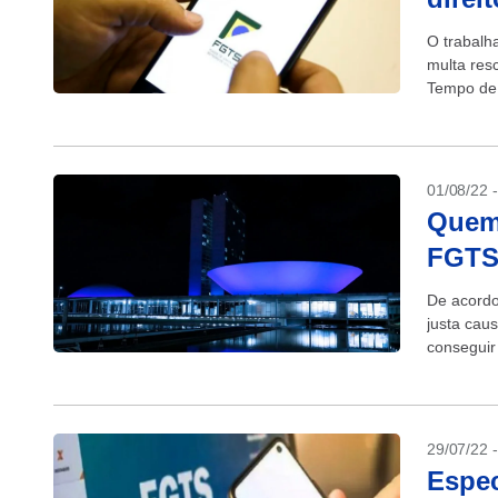
O trabalh
multa res
Tempo de 
01/08/22 
Quem 
FGTS,
De acordo
justa cau
conseguir
trabalho, 
29/07/22 
Espec