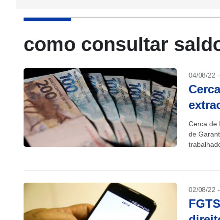
como consultar sald
04/08/22 
Cerca
extra
Cerca de 
de Garant
trabalhad
(6)....
02/08/22 
FGTS:
direi