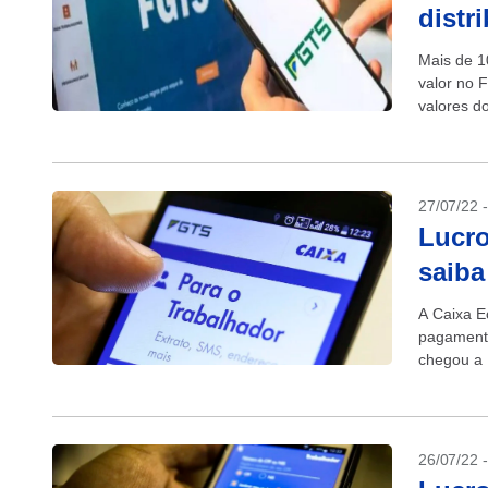
distr
Mais de 1
valor no 
valores do
27/07/22 
Lucro
saiba
A Caixa E
pagamento
chegou a 
saldo até
26/07/22 