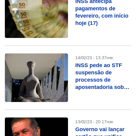
INSS antecipa
pagamentos de
fevereiro, com início
hoje (17)
14/02/23 - 13:37min
INSS pede ao STF
suspensão de
processos de
aposentadoria sob
chamada “revisão da
vida toda”
13/02/23 - 20:17min
Governo vai lançar