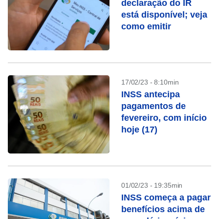
declaração do IR
está disponível; veja
como emitir
17/02/23 - 8:10min
INSS antecipa
pagamentos de
fevereiro, com início
hoje (17)
01/02/23 - 19:35min
INSS começa a pagar
benefícios acima de