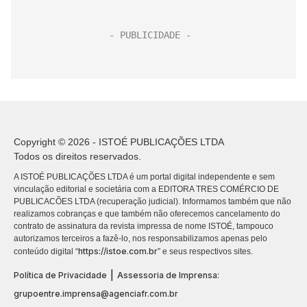
Copyright © 2026 - ISTOÉ PUBLICAÇÕES LTDA
Todos os direitos reservados.
A ISTOÉ PUBLICAÇÕES LTDA é um portal digital independente e sem
vinculação editorial e societária com a EDITORA TRES COMÉRCIO DE
PUBLICACÕES LTDA (recuperação judicial). Informamos também que não
realizamos cobranças e que também não oferecemos cancelamento do
contrato de assinatura da revista impressa de nome ISTOÉ, tampouco
autorizamos terceiros a fazê-lo, nos responsabilizamos apenas pelo
https://istoe.com.br
conteúdo digital “
” e seus respectivos sites.
|
Política de Privacidade
Assessoria de Imprensa:
grupoentre.imprensa@agenciafr.com.br