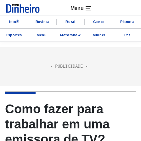
Menu
IstoÉ
Revista
Rural
Gente
Planeta
Esportes
Menu
Motorshow
Mulher
Pet
Como fazer para
trabalhar em uma
emissora de TV?