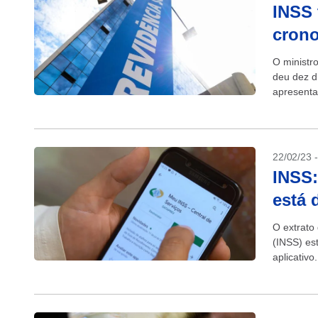
INSS 
crono
O ministr
deu dez d
apresenta
da chamad
22/02/23 
INSS:
está 
O extrato
(INSS) es
aplicativ
anualmente