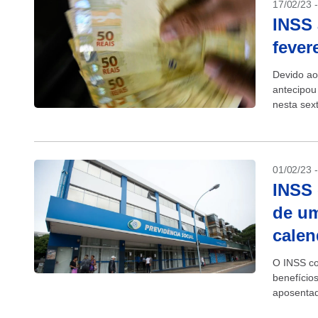
17/02/23 
INSS 
fever
Devido ao
antecipou
nesta sex
do mês de
01/02/23 
INSS 
de um
calen
O INSS co
benefício
aposentad
inflação m