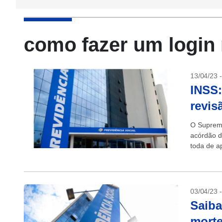
como fazer um login 
13/04/23 
INSS:
revis
O Supremo
acórdão d
toda de a
(INSS). C
03/04/23 
Saiba
morte