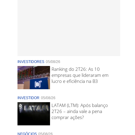
INVESTIDORES
05/08/26
Ranking do 2T26: As 10
empresas que lideraram em
lucro e eficiência na B3
INVESTIDOR
05/08/26
LATAM (LTM): Após balanço
2T26 – ainda vale a pena
comprar ações?
NEGÓCIOS
05/08/26