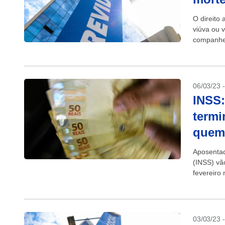
O direito
viúva ou 
companheir
06/03/23 
INSS:
termi
quem
Aposentad
(INSS) vã
fevereiro
com cartão
03/03/23 