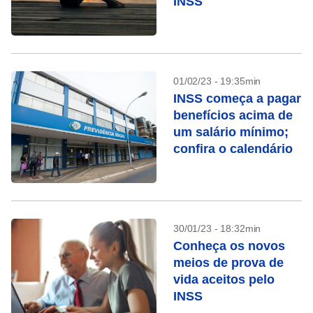
INSS
01/02/23 - 19:35min
INSS começa a pagar
benefícios acima de
um salário mínimo;
confira o calendário
30/01/23 - 18:32min
Conheça os novos
meios de prova de
vida aceitos pelo
INSS