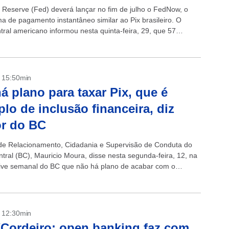
 Reserve (Fed) deverá lançar no fim de julho o FedNow, o
ma de pagamento instantâneo similar ao Pix brasileiro. O
tral americano informou nesta quinta-feira, 29, que 57
ões early-adopters...
- 15:50min
á plano para taxar Pix, que é
lo de inclusão financeira, diz
or do BC
 de Relacionamento, Cidadania e Supervisão de Conduta do
tral (BC), Mauricio Moura, disse nesta segunda-feira, 12, na
ive semanal do BC que não há plano de acabar com o
- 12:30min
Cordeiro: open banking faz com