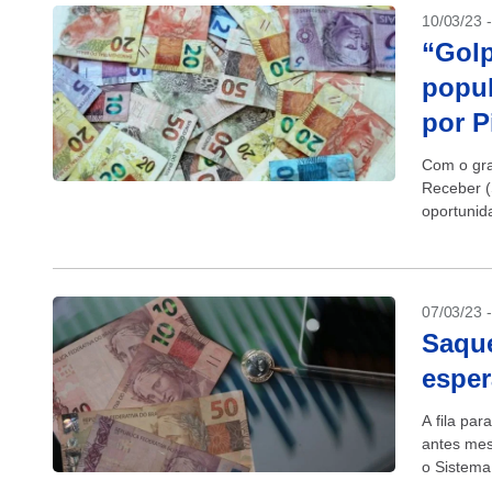
10/03/23 
“Golp
popul
por P
Com o gra
Receber (
oportunid
populariza
07/03/23 
Saque
esper
A fila pa
antes mes
o Sistema