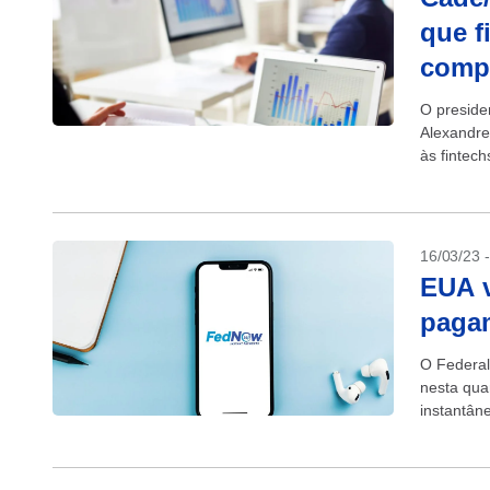
que f
compe
O preside
Alexandre
às fintec
avaliação 
16/03/23 
EUA v
paga
O Federal
nesta qua
instantân
uma...