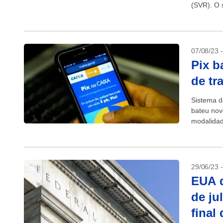
(SVR). O s
07/08/23 
Pix b
de tr
Sistema d
bateu novo
modalidad
horas. So
29/06/23 
EUA d
de ju
final 