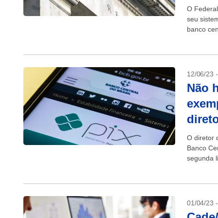
O Federal
seu siste
banco cen
organizaç
12/06/23 
Não h
exemp
diret
O diretor
Banco Cen
segunda l
sistema...
01/04/23 
Cade/