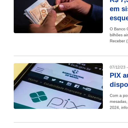
em si
esqu
O Banco C
bilhões a
Receber (
07/12/23 
PIX a
dispo
Com a pos
mesadas, 
2024, inf
regras...