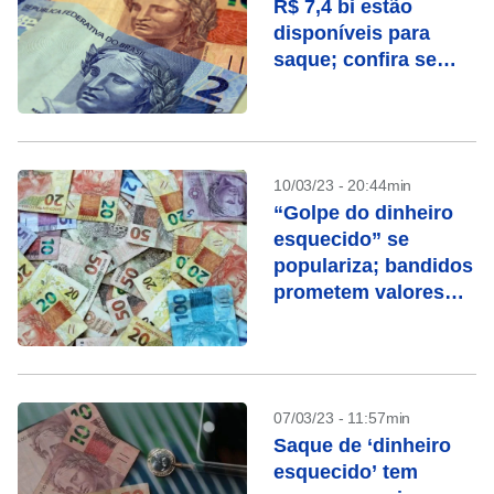
R$ 7,4 bi estão
disponíveis para
saque; confira se
você tem direito
10/03/23 - 20:44min
“Golpe do dinheiro
esquecido” se
populariza; bandidos
prometem valores
por Pix
07/03/23 - 11:57min
Saque de ‘dinheiro
esquecido’ tem