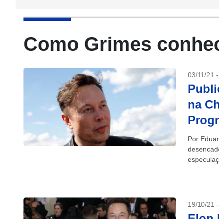
Como Grimes conhe
03/11/21 
Publi
na Ch
Progr
Por Edua
desencade
especulaç
um poema 
19/10/21 
Elon 