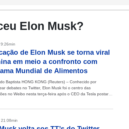
ceu Elon Musk?
- 9:26min
cação de Elon Musk se torna viral
ina em meio a confronto com
ama Mundial de Alimentos
rdo Baptista HONG KONG (Reuters) – Conhecido por
ar debates no Twitter, Elon Musk foi o centro das
ões no Weibo nesta terça-feira após o CEO da Tesla postar
no site...
- 21:08min
Musk volta sos TT’s do Twitter