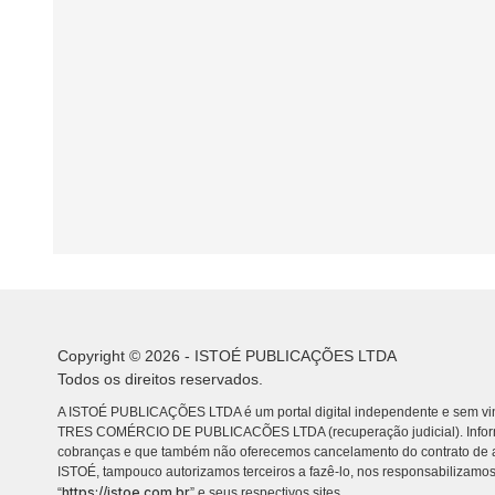
Copyright © 2026 - ISTOÉ PUBLICAÇÕES LTDA
Todos os direitos reservados.
A ISTOÉ PUBLICAÇÕES LTDA é um portal digital independente e sem vin
TRES COMÉRCIO DE PUBLICACÕES LTDA (recuperação judicial). Info
cobranças e que também não oferecemos cancelamento do contrato de a
ISTOÉ, tampouco autorizamos terceiros a fazê-lo, nos responsabilizamos
https://istoe.com.br
“
” e seus respectivos sites.