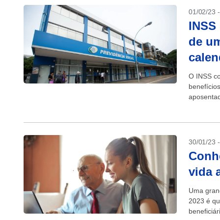
01/02/23 
INSS 
de um
calen
O INSS co
benefício
aposentad
inflação m
30/01/23 
Conhe
vida 
Uma grand
2023 é qu
beneficiár