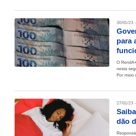
30/01/23 
Gove
para 
funci
O RendA+,
nesta seg
Por meio d
aposentad
27/01/23 
Saiba
dão d
Responsáv