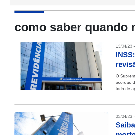
como saber quando 
13/04/23 
INSS:
revis
O Supremo
acórdão d
toda de a
(INSS). C
03/04/23 
Saiba
morte