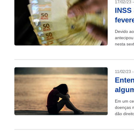
17/02/23 
INSS 
fever
Devido ao
antecipou
nesta sex
do mês de
11/02/23 
Enten
algum
Em um cen
doenças m
dão direi
invalidez. 