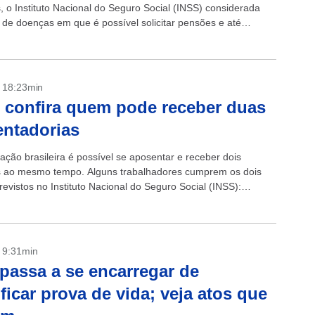
s, o Instituto Nacional do Seguro Social (INSS) considerada
 de doenças em que é possível solicitar pensões e até
ir aposentadoria por invalidez. ...
- 18:23min
 confira quem pode receber duas
ntadorias
lação brasileira é possível se aposentar e receber dois
s ao mesmo tempo. Alguns trabalhadores cumprem os dois
evistos no Instituto Nacional do Seguro Social (INSS):
ral de Previdência Social (RGPS) e...
- 9:31min
passa a se encarregar de
ificar prova de vida; veja atos que