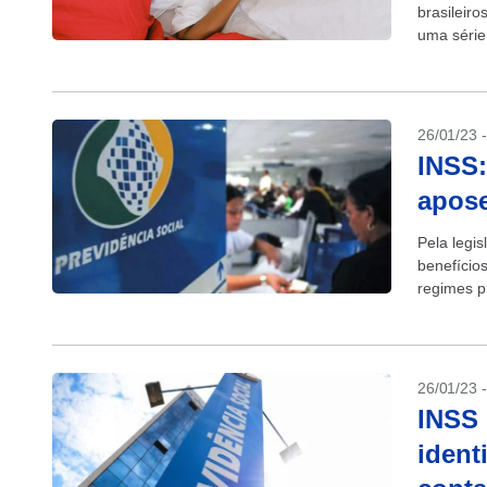
brasileiro
uma série
mesmo ped
26/01/23 
INSS:
apose
Pela legis
benefício
regimes pr
Regime Ge
26/01/23 
INSS 
ident