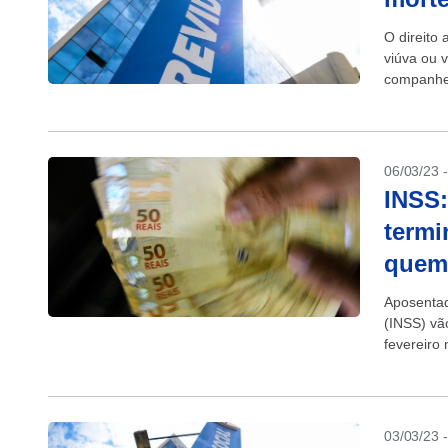
O direito
viúva ou 
companheir
06/03/23 
INSS:
termi
quem
Aposentad
(INSS) vã
fevereiro
com cartão
03/03/23 