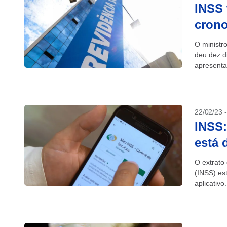
INSS 
crono
O ministr
deu dez d
apresenta
da chamad
22/02/23 
INSS:
está 
O extrato
(INSS) es
aplicativ
anualmente