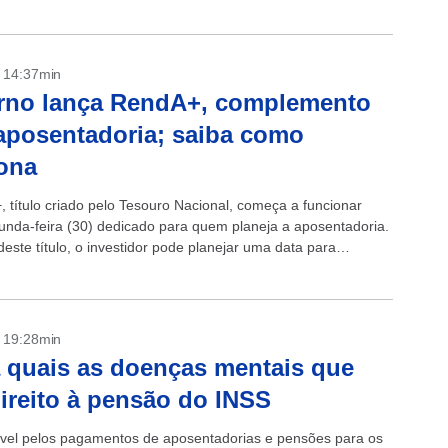
- 14:37min
rno lança RendA+, complemento
aposentadoria; saiba como
ona
 título criado pelo Tesouro Nacional, começa a funcionar
unda-feira (30) dedicado para quem planeja a aposentadoria.
este título, o investidor pode planejar uma data para
oria garantindo o recebimento...
- 19:28min
 quais as doenças mentais que
ireito à pensão do INSS
el pelos pagamentos de aposentadorias e pensões para os