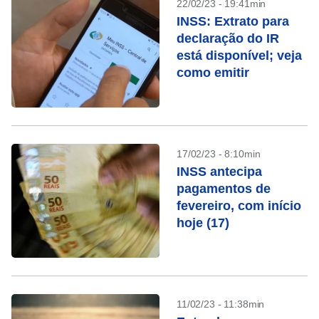
22/02/23 - 19:41min
INSS: Extrato para
declaração do IR
está disponível; veja
como emitir
17/02/23 - 8:10min
INSS antecipa
pagamentos de
fevereiro, com início
hoje (17)
11/02/23 - 11:38min