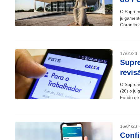
O Supremo
julgament
Garantia 
17/04/23 
Supre
revis
O Supremo
(20) o ju
Fundo de 
ganhos...
16/04/23 
Confi