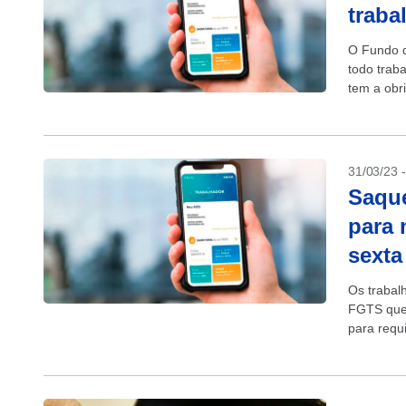
traba
O Fundo d
todo trab
tem a obr
31/03/23 
Saque
para 
sexta
Os trabal
FGTS que 
para requi
receber pa