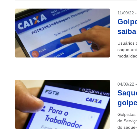
11/09/22 
Golpe
saiba
Usuários 
saque-ani
modalidad
acontecid
04/09/22 
Saque
golpe
Golpistas
de Serviç
do saque-
acesso ao 