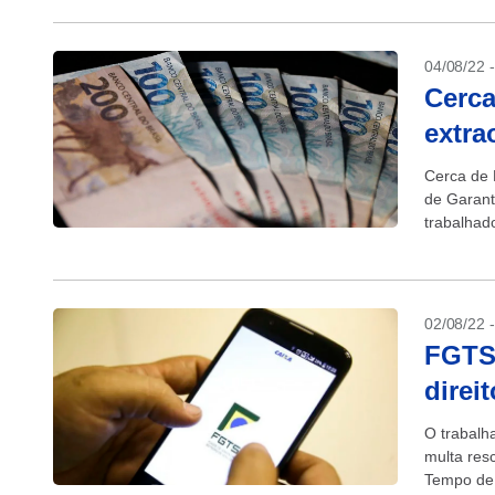
04/08/22 
Cerca
extra
Cerca de 
de Garant
trabalhad
(6)....
02/08/22 
FGTS:
direi
O trabalh
multa res
Tempo de 