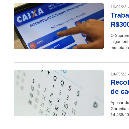
10/02/23 
Traba
R$300
O Supremo
julgament
monetária
Tempo de 
14/09/22 
Recol
de c
Apesar do
Garantia 
14.438/20