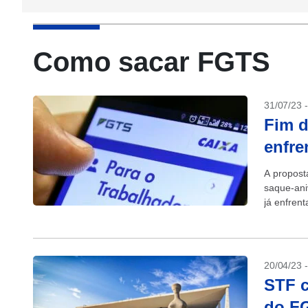
Como sacar FGTS
31/07/23 
Fim d
enfre
A propost
saque-ani
já enfren
afirmou a
20/04/23 
STF c
do FG