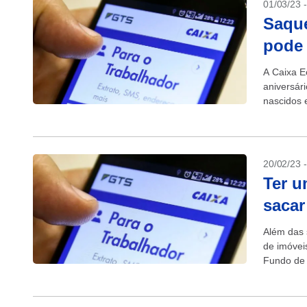
01/03/23 
Saque
pode 
A Caixa E
aniversár
nascidos 
20/02/23 
Ter u
sacar
Além das 
de imóvei
Fundo de 
integral do