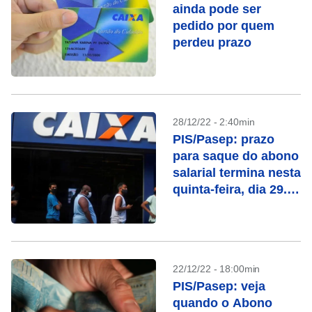
ainda pode ser
pedido por quem
perdeu prazo
28/12/22 - 2:40min
PIS/Pasep: prazo
para saque do abono
salarial termina nesta
quinta-feira, dia 29.
Confira se você tem
direito
22/12/22 - 18:00min
PIS/Pasep: veja
quando o Abono