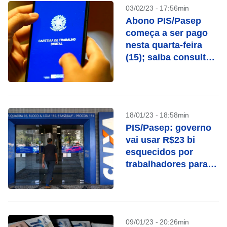
03/02/23 - 17:56min
Abono PIS/Pasep
começa a ser pago
nesta quarta-feira
(15); saiba consultar
o valor
18/01/23 - 18:58min
PIS/Pasep: governo
vai usar R$23 bi
esquecidos por
trabalhadores para
recuperação fiscal
09/01/23 - 20:26min