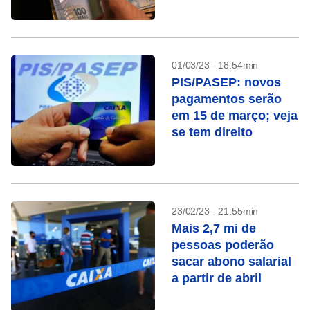
01/03/23 - 18:54min
PIS/PASEP: novos
pagamentos serão
em 15 de março; veja
se tem direito
23/02/23 - 21:55min
Mais 2,7 mi de
pessoas poderão
sacar abono salarial
a partir de abril