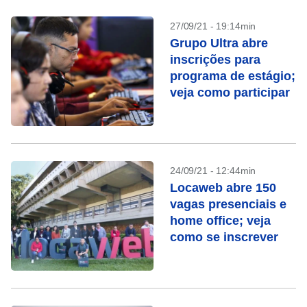
27/09/21 - 19:14min
Grupo Ultra abre
inscrições para
programa de estágio;
veja como participar
24/09/21 - 12:44min
Locaweb abre 150
vagas presenciais e
home office; veja
como se inscrever