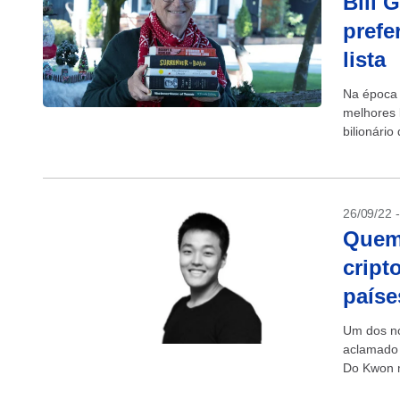
Bill 
prefe
lista
Na época 
melhores 
bilionário
26/09/22 
Quem
cript
paíse
Um dos no
aclamado 
Do Kwon m
criptomoe