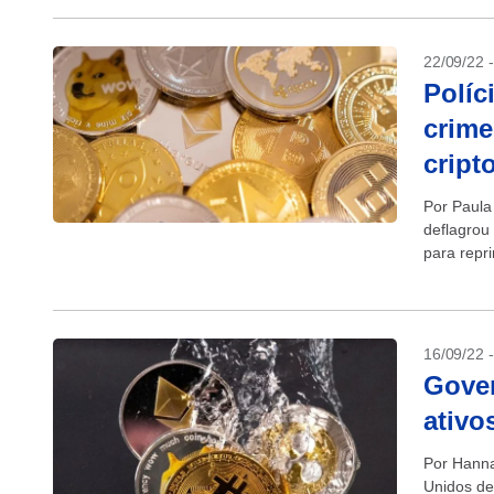
22/09/22 
Políc
crime
cript
Por Paula
deflagrou
para repr
associaçã
16/09/22 
Gover
ativo
Por Hanna
Unidos dev