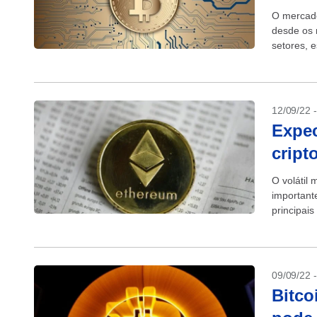
O mercado
desde os 
setores, 
contrário p
12/09/22 
Expec
crip
O volátil
important
principai
reduzir o..
09/09/22 
Bitco