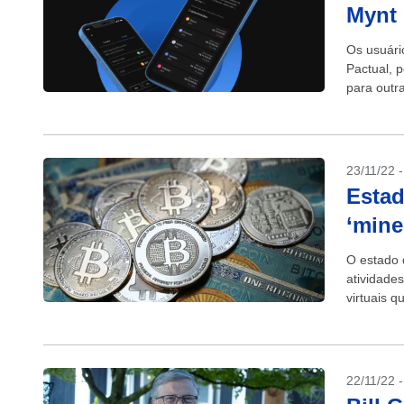
Mynt 
Os usuári
Pactual, 
para outra
estará dis
23/11/22 
Estad
‘mine
O estado 
atividade
virtuais 
estado...
22/11/22 