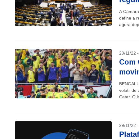
A Câmara 
define a 
agora dep
Lei 4401/2
29/11/22 
Com 
movi
BENGALURU
volátil d
Catar. O 
vinculado
29/11/22 
Plata