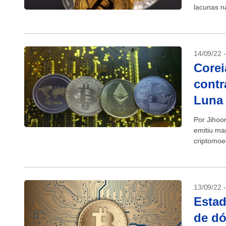
lacunas n
nesta sext
14/09/22 
Corei
contr
Luna
Por Jihoo
emitiu ma
criptomoe
ativos digi
13/09/22 
Estad
de dó