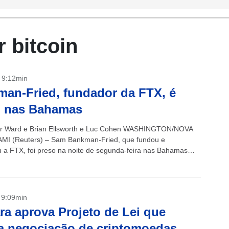
 bitcoin
- 9:12min
an-Fried, fundador da FTX, é
o nas Bahamas
er Ward e Brian Ellsworth e Luc Cohen WASHINGTON/NOVA
MI (Reuters) – Sam Bankman-Fried, que fundou e
a FTX, foi preso na noite de segunda-feira nas Bahamas
acusado criminalmente por...
- 9:09min
a aprova Projeto de Lei que
a negociação de criptomoedas