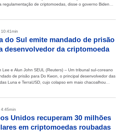
a regulamentação de criptomoedas, disse o governo Biden
a-feira, citando potencial de uso...
- 10:41min
a do Sul emite mandado de prisão
a desenvolvedor da criptomoeda
n Lee e Alun John SEUL (Reuters) – Um tribunal sul-coreano
ndado de prisão para Do Kwon, o principal desenvolvedor das
das Luna e TerraUSD, cujo colapso em maio chacoalhou
tais...
- 4:45min
os Unidos recuperam 30 milhões
lares em criptomoedas roubadas