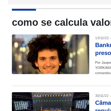
como se calcula valor
13/12/22 
Bankm
pres
Por Jasp
YORK/MIA
comandou 
após ser 
30/11/22 
Câmar
regul