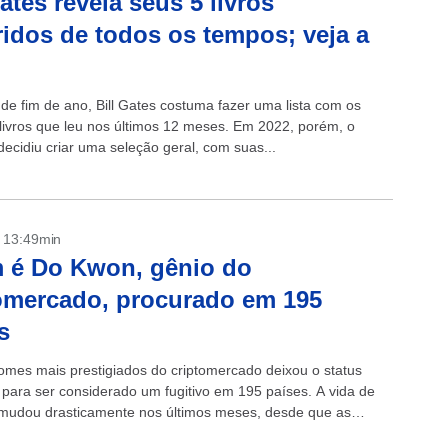
Gates revela seus 5 livros
ridos de todos os tempos; veja a
de fim de ano, Bill Gates costuma fazer uma lista com os
livros que leu nos últimos 12 meses. Em 2022, porém, o
 decidiu criar uma seleção geral, com suas...
- 13:49min
 é Do Kwon, gênio do
omercado, procurado em 195
s
mes mais prestigiados do criptomercado deixou o status
para ser considerado um fugitivo em 195 países. A vida de
udou drasticamente nos últimos meses, desde que as
das desenvolvidas...