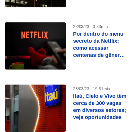
estágio
28/03/23 - 3:33min
Por dentro do menu
secreto da Netflix;
como acessar
centenas de gêneros
ocultos
23/03/23 - 19:51min
Itaú, Cielo e Vivo têm
cerca de 300 vagas
em diversos setores;
veja oportunidades