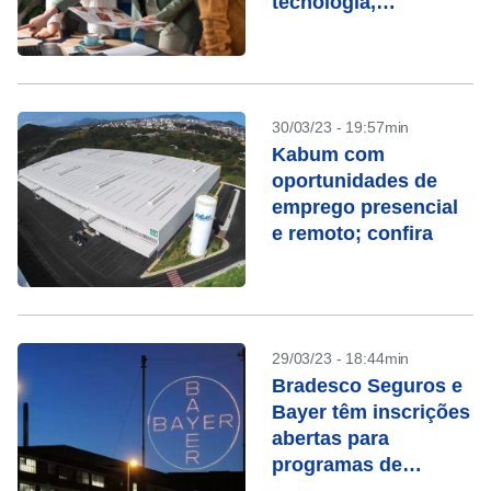
tecnologia,
administração e
vendas
30/03/23 - 19:57min
Kabum com
oportunidades de
emprego presencial
e remoto; confira
29/03/23 - 18:44min
Bradesco Seguros e
Bayer têm inscrições
abertas para
programas de