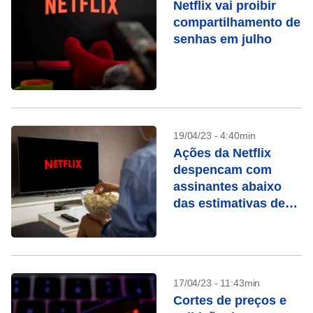
Netflix vai proibir
compartilhamento de
senhas em julho
19/04/23 - 4:40min
Ações da Netflix
despencam com
assinantes abaixo
das estimativas de
Wall Street
17/04/23 - 11:43min
Cortes de preços e