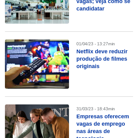
vagas; veja como se
candidatar
01/04/23 - 13:27min
Netflix deve reduzir
produção de filmes
originais
31/03/23 - 18:43min
Empresas oferecem
vagas de emprego
nas áreas de