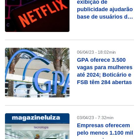
exibição de
publicidade ajudarão
base de usuários da
Netflix?
06/04/23 - 18:02min
GPA oferece 3.500
vagas para mulheres
até 2024; Boticário e
FSB têm 284 abertas
03/04/23 - 7:32min
Empresas oferecem
pelo menos 1.100 mil