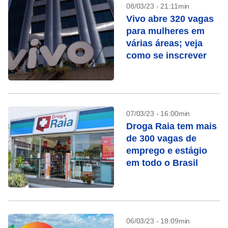
08/03/23 - 21:11min
Vivo abre 320 vagas
para mulheres em
várias áreas; veja
como se inscrever
07/03/23 - 16:00min
Droga Raia tem mais
de 300 vagas de
emprego e estágio
em todo o Brasil
06/03/23 - 18:09min