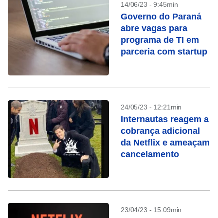
14/06/23 - 9:45min
Governo do Paraná
abre vagas para
programa de TI em
parceria com startup
24/05/23 - 12:21min
Internautas reagem a
cobrança adicional
da Netflix e ameaçam
cancelamento
23/04/23 - 15:09min