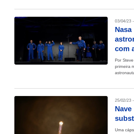
03/04/23 
Nasa 
astro
com a
Por Steve
primeira 
astronaut
equipe de
25/02/23 
Nave 
subst
Uma cápsu