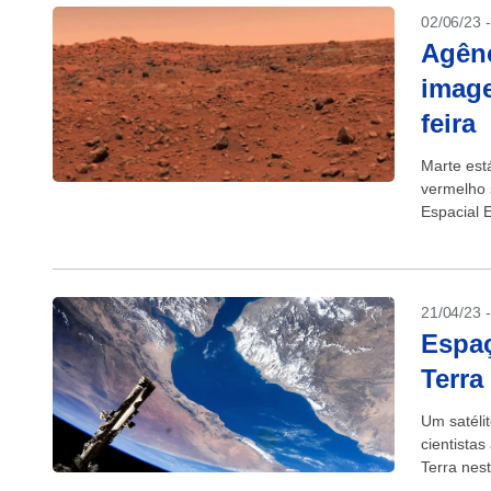
02/06/23 
Agênc
image
feira
Marte est
vermelho 
Espacial 
imagens a
21/04/23 
Espaç
Terra
Um satéli
cientista
Terra nes
espaçonav