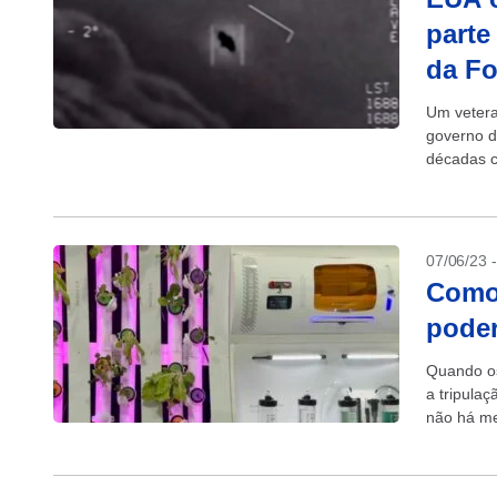
parte
da Fo
Um vetera
governo d
décadas 
supostame
07/06/23 
Como 
poder
Quando os
a tripulaç
não há me