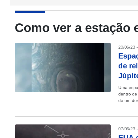
Como ver a estação 
20/06/23 
Espa
de re
Júpit
Uma espaç
dentro de 
de um dos
07/06/23 
EUA c