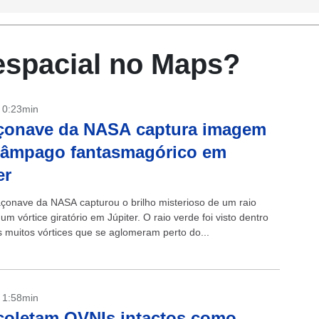
espacial no Maps?
- 0:23min
çonave da NASA captura imagem
lâmpago fantasmagórico em
er
onave da NASA capturou o brilho misterioso de um raio
um vórtice giratório em Júpiter. O raio verde foi visto dentro
 muitos vórtices que se aglomeram perto do...
- 1:58min
oletam OVNIs intactos como