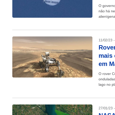
O governo
não há ne
alienígena
de impren
11/02/23 
Rover
mais 
em M
O rover C
onduladas
lago no p
27/01/23 