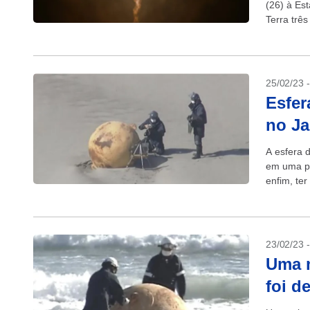
(26) à Est
Terra trê
impacto...
25/02/23 
Esfer
no Ja
A esfera 
em uma pr
enfim, ter
23/02/23 
Uma m
foi d