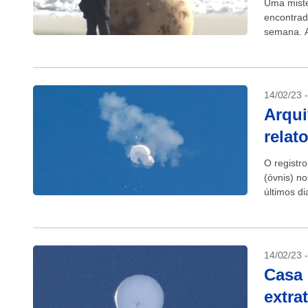
Uma miste
encontrad
semana. A
14/02/23 
Arqui
relat
O registr
(óvnis) n
últimos d
no entanto
14/02/23 
Casa 
extra