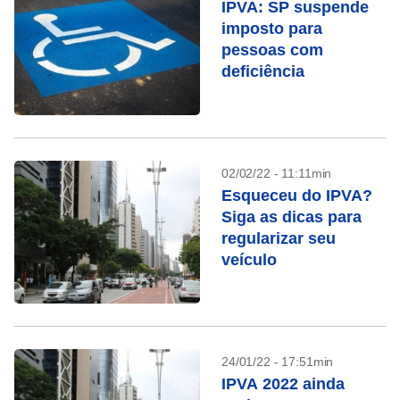
IPVA: SP suspende
imposto para
pessoas com
deficiência
02/02/22 - 11:11min
Esqueceu do IPVA?
Siga as dicas para
regularizar seu
veículo
24/01/22 - 17:51min
IPVA 2022 ainda