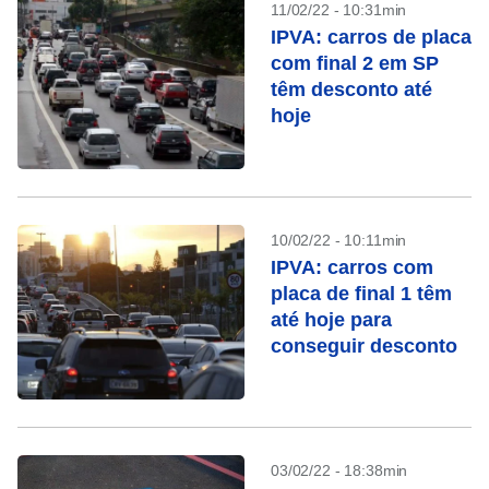
11/02/22 - 10:31min
IPVA: carros de placa
com final 2 em SP
têm desconto até
hoje
10/02/22 - 10:11min
IPVA: carros com
placa de final 1 têm
até hoje para
conseguir desconto
03/02/22 - 18:38min