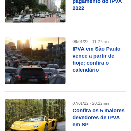
pagamento do IPVA
2022
09/01/22 - 11:27min
IPVA em São Paulo
vence a partir de
hoje; confira o
calendário
07/01/22 - 20:22min
Confira os 5 maiores
devedores de IPVA
em SP