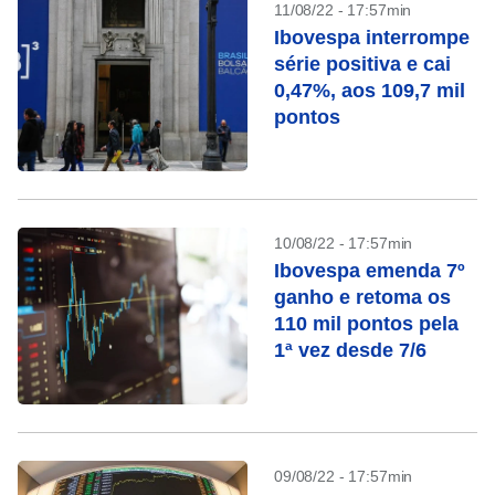
11/08/22 - 17:57min
Ibovespa interrompe
série positiva e cai
0,47%, aos 109,7 mil
pontos
10/08/22 - 17:57min
Ibovespa emenda 7º
ganho e retoma os
110 mil pontos pela
1ª vez desde 7/6
09/08/22 - 17:57min