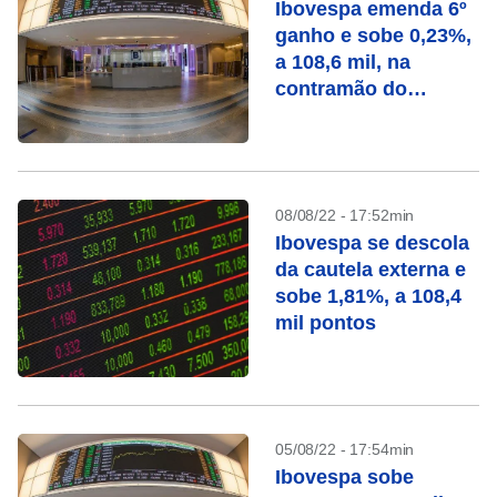
Ibovespa emenda 6º
ganho e sobe 0,23%,
a 108,6 mil, na
contramão do
exterior
08/08/22 - 17:52min
Ibovespa se descola
da cautela externa e
sobe 1,81%, a 108,4
mil pontos
05/08/22 - 17:54min
Ibovespa sobe