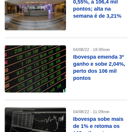
0,55%, a 106,4 mil
pontos; alta na
semana é de 3,21%
04/08/22 - 18:00min
Ibovespa emenda 3º
ganho e sobe 2,04%,
perto dos 106 mil
pontos
04/08/22 - 11:09min
Ibovespa sobe mais
de 1% e retoma os