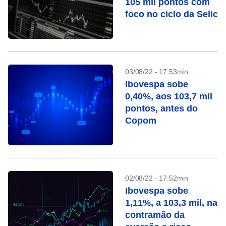
105 mil pontos com
foco no ciclo da Selic
03/08/22 - 17:53min
Ibovespa sobe
0,40%, aos 103,7 mil
pontos, antes do
Copom
02/08/22 - 17:52min
Ibovespa sobe
1,11%, a 103,3 mil, na
contramão da