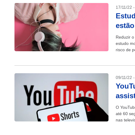
17/11/22 
Estud
estão
Reduzir o
estudo mo
risco de p
09/11/22 
YouTu
assis
O YouTube
até 60 se
nas televi
possuem o