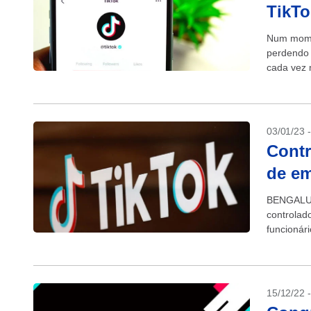
TikTo
Num momen
perdendo 
cada vez 
compartil
03/01/23 
Contr
de em
BENGALURU
controlado
funcionár
jornal Sou
15/12/22 