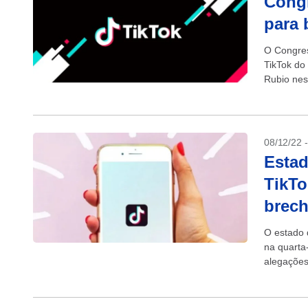
Congr
para 
O Congres
TikTok do
Rubio nest
08/12/22 
Estad
TikTo
brech
O estado 
na quarta-
alegações
chinesa. A