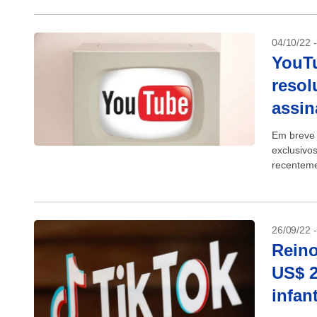
04/10/22 
YouTu
resol
assin
Em breve 
exclusivo
recenteme
atualizaç
26/09/22 
Reino
US$ 2
infant