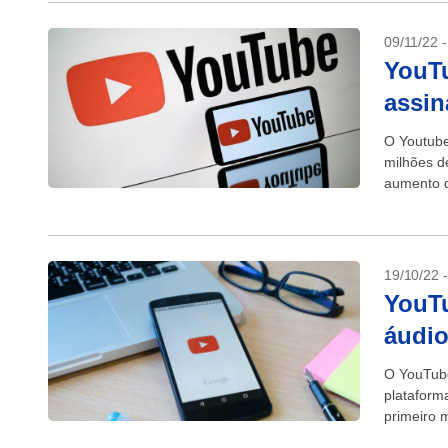
09/11/22 
YouTu
assin
O Youtube
milhões d
aumento d
pretende..
19/10/22 
YouT
áudi
O YouTube
plataform
primeiro m
serviço e