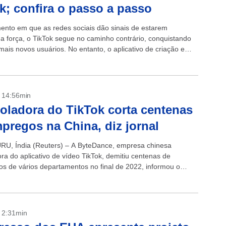
k; confira o passo a passo
to em que as redes sociais dão sinais de estarem
a força, o TikTok segue no caminho contrário, conquistando
mais novos usuários. No entanto, o aplicativo de criação e
hamento...
- 14:56min
oladora do TikTok corta centenas
pregos na China, diz jornal
, Índia (Reuters) – A ByteDance, empresa chinesa
ra do aplicativo de vídeo TikTok, demitiu centenas de
ios de vários departamentos no final de 2022, informou o
th China Morning Post, nesta terça-feira....
- 2:31min