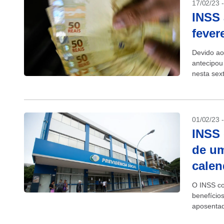
17/02/23 
INSS 
fever
Devido ao
antecipou
nesta sex
do mês de
01/02/23 
INSS 
de um
calen
O INSS co
benefício
aposentad
inflação m