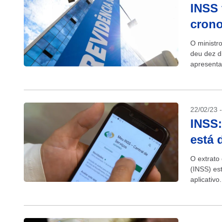
INSS 
crono
O ministr
deu dez d
apresenta
da chamad
22/02/23 
INSS:
está 
O extrato
(INSS) es
aplicativ
anualmente