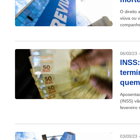
O direito
viúva ou 
companheir
06/03/23 
INSS:
termi
quem
Aposentad
(INSS) vã
fevereiro
com cartão
03/03/23 