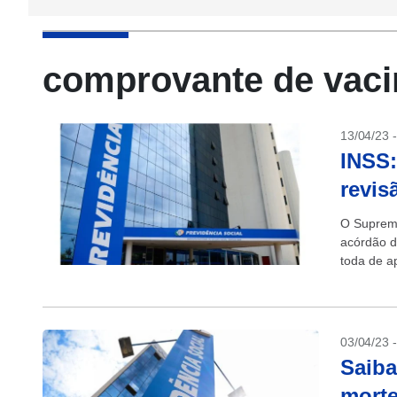
comprovante de vaci
13/04/23 
INSS:
revis
O Supremo
acórdão d
toda de a
(INSS). C
03/04/23 
Saiba
morte