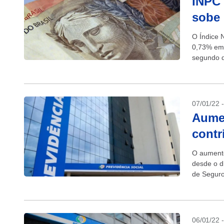
INPC 
sobe 
O Índice 
0,73% em
segundo d
Instituto B
07/01/22 
Aumen
contr
O aumento
desde o di
de Seguro
06/01/22 