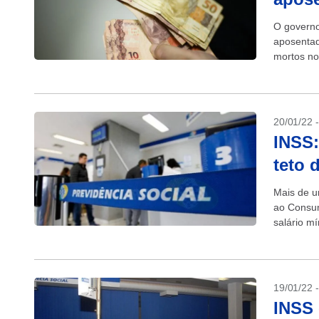
O governo
aposentad
mortos no
o Metrópo
20/01/22 
INSS:
teto 
Mais de u
ao Consum
salário m
INSS, o g
19/01/22 
INSS 