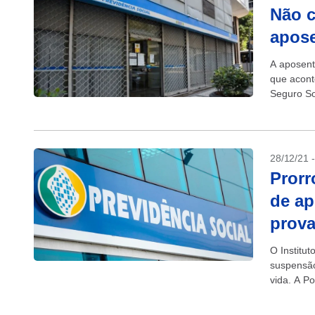
Não c
apose
A aposent
que acont
Seguro So
de aposent
28/12/21 
Prorr
de ap
prova
O Institu
suspensão
vida. A Po
feira,...