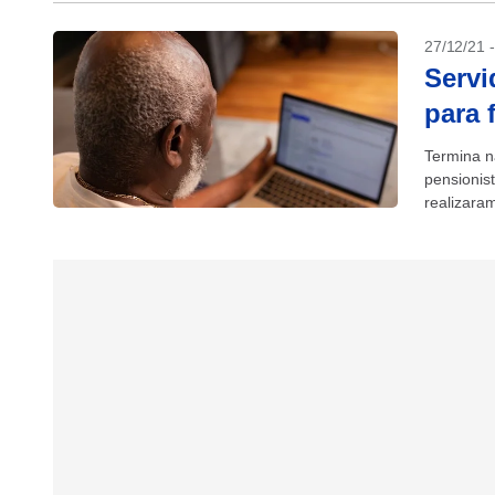
27/12/21 
Servi
para 
Termina n
pensionist
realizara
comprovar