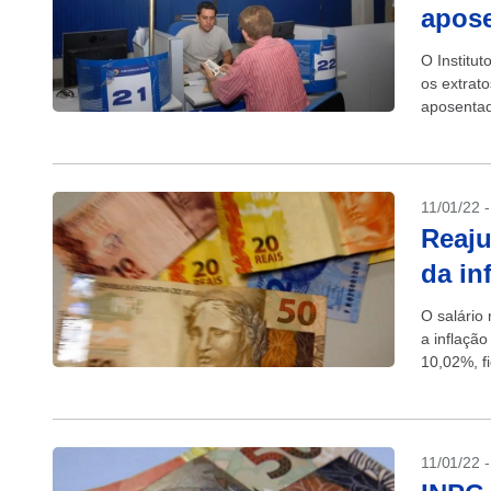
apose
O Institu
os extrat
aposentad
pagamento
11/01/22 
Reaju
da in
O salário
a inflação
10,02%, fi
11/01/22 