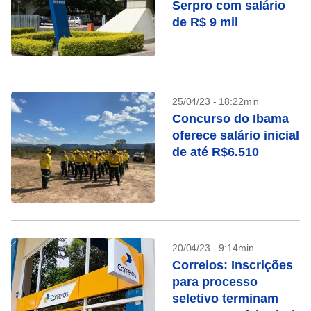
Serpro com salário
de R$ 9 mil
25/04/23 - 18:22min
Concurso do Ibama
oferece salário inicial
de até R$6.510
20/04/23 - 9:14min
Correios: Inscrições
para processo
seletivo terminam