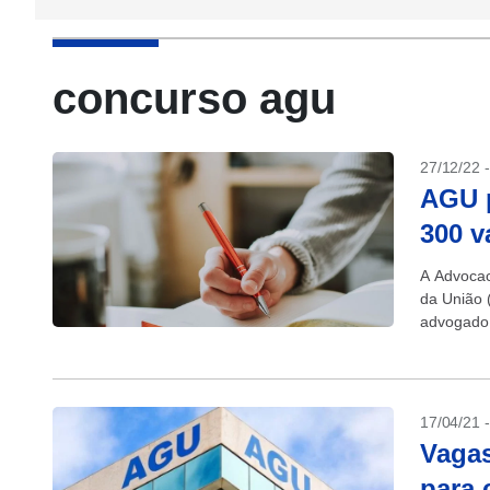
concurso agu
27/12/22 
AGU p
300 v
A Advocac
da União 
advogado 
Nacional. 
17/04/21 
Vagas
para 