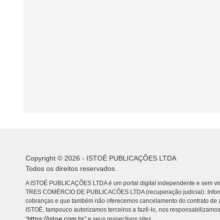
Copyright © 2026 - ISTOÉ PUBLICAÇÕES LTDA
Todos os direitos reservados.
A ISTOÉ PUBLICAÇÕES LTDA é um portal digital independente e sem vin
TRES COMÉRCIO DE PUBLICACÕES LTDA (recuperação judicial). Info
cobranças e que também não oferecemos cancelamento do contrato de a
ISTOÉ, tampouco autorizamos terceiros a fazê-lo, nos responsabilizamos
https://istoe.com.br
“
” e seus respectivos sites.