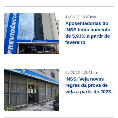
11/01/23 - 8:27min
Aposentadorias do
INSS terão aumento
de 5,93% a partir de
fevereiro
05/01/23 - 19:41min
INSS: Veja novas
regras da prova de
vida a partir de 2023