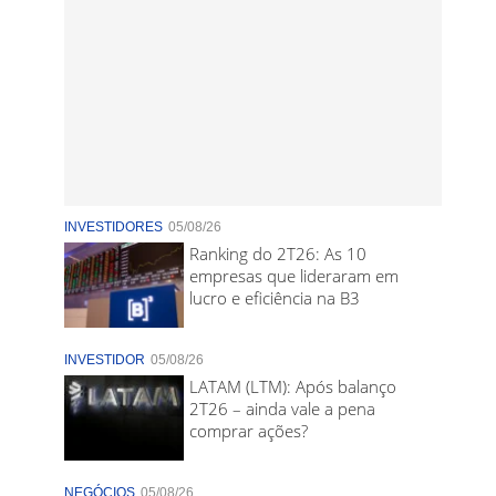
INVESTIDORES
05/08/26
Ranking do 2T26: As 10
empresas que lideraram em
lucro e eficiência na B3
INVESTIDOR
05/08/26
LATAM (LTM): Após balanço
2T26 – ainda vale a pena
comprar ações?
NEGÓCIOS
05/08/26