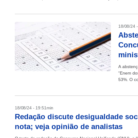
18/08/24 
Abste
Concu
minis
A abstenç
“Enem dos
53%. O con
18/08/24 - 19:51min
Redação discute desigualdade soci
nota; veja opinião de analistas