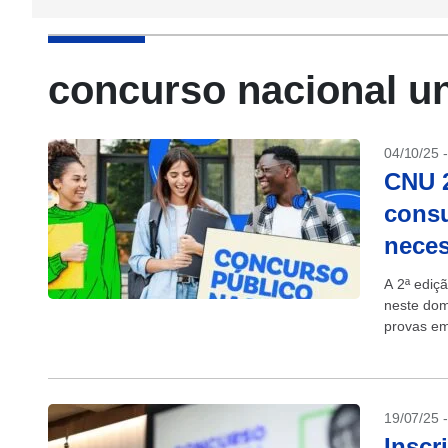
concurso nacional un
04/10/25 
CNU 2
consu
neces
A 2ª ediç
neste dom
provas em
19/07/25 
Inscr