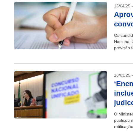
15/04/25 
Apro
conv
Os candid
Nacional 
previsão f
e da Inov
18/03/25 
‘Enem
incl
judic
O Ministé
publicou n
retificaç
resultados