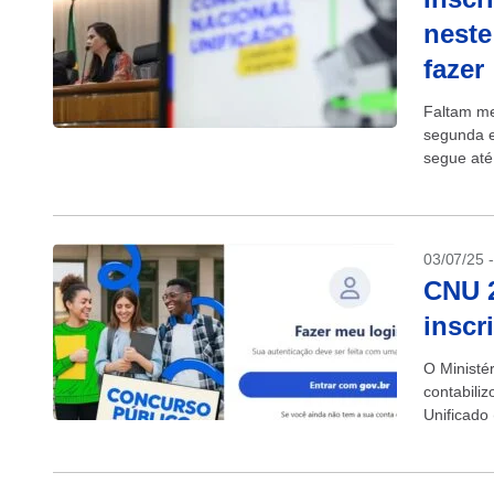
neste
fazer
Faltam me
segunda e
segue até
03/07/25 
CNU 2
inscr
O Ministé
contabili
Unificado 
na terça-fe