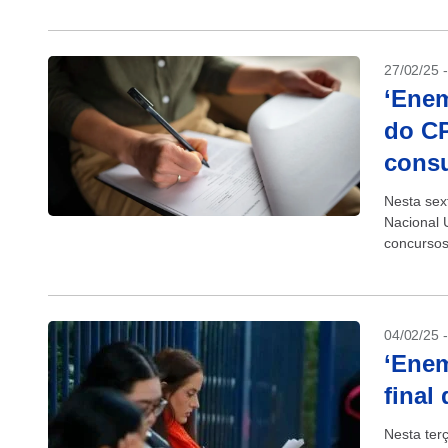
27/02/25 
‘Enem
do CP
consu
Nesta sext
Nacional 
concursos
(MGI), in
04/02/25 
‘Enem
final
Nesta ter