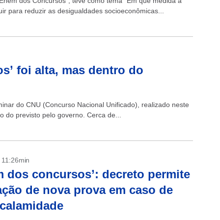
 “Enem dos Concursos”, teve como tema “Em que medida a
uir para reduzir as desigualdades socioeconômicas...
’ foi alta, mas dentro do
minar do CNU (Concurso Nacional Unificado), realizado neste
o do previsto pelo governo. Cerca de...
- 11:26min
 dos concursos’: decreto permite
ação de nova prova em caso de
 calamidade